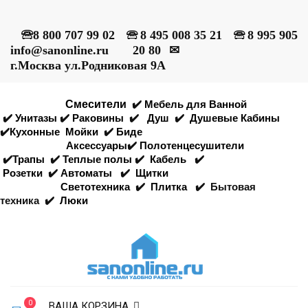
🕾
8 800 707 99 02
🕾
8 495 008 35 21
🕾
8 995 905
info@sanonline.ru
20 80
✉
г.Москва ул.Родниковая 9А
Смесители
✔️
Мебель для Ванной
✔️
Унитазы
✔️
Раковины
✔️
Душ
✔️
Душевые Кабины
✔️
Кухонные
Мойки
✔️
Биде
Аксессуары
✔️
Полотенцесушители
✔️
Трапы
✔️
Теплые полы
✔️
Кабель
✔️
Розетки
✔️
Автоматы
✔️
Щитки
Светотехника
✔️
Плитка
✔️
Бытовая
техника
✔️
Люки
0
ВАША КОРЗИНА