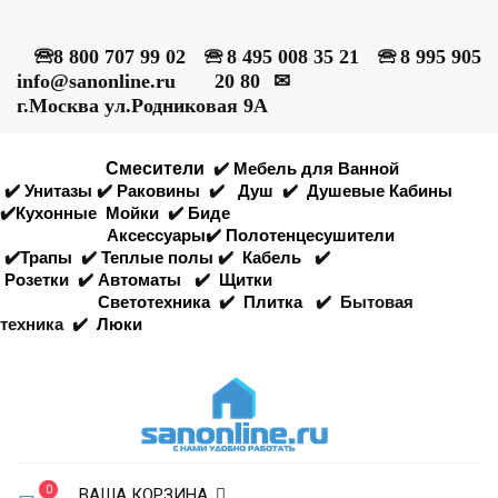
🕾
8 800 707 99 02
🕾
8 495 008 35 21
🕾
8 995 905
info@sanonline.ru
20 80
✉
г.Москва ул.Родниковая 9А
Смесители
✔️
Мебель для Ванной
✔️
Унитазы
✔️
Раковины
✔️
Душ
✔️
Душевые Кабины
✔️
Кухонные
Мойки
✔️
Биде
Аксессуары
✔️
Полотенцесушители
✔️
Трапы
✔️
Теплые полы
✔️
Кабель
✔️
Розетки
✔️
Автоматы
✔️
Щитки
Светотехника
✔️
Плитка
✔️
Бытовая
техника
✔️
Люки
0
ВАША КОРЗИНА