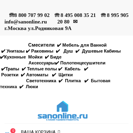
🕾
8 800 707 99 02
🕾
8 495 008 35 21
🕾
8 995 905
info@sanonline.ru
20 80
✉
г.Москва ул.Родниковая 9А
Смесители
✔️
Мебель для Ванной
✔️
Унитазы
✔️
Раковины
✔️
Душ
✔️
Душевые Кабины
✔️
Кухонные
Мойки
✔️
Биде
Аксессуары
✔️
Полотенцесушители
✔️
Трапы
✔️
Теплые полы
✔️
Кабель
✔️
Розетки
✔️
Автоматы
✔️
Щитки
Светотехника
✔️
Плитка
✔️
Бытовая
техника
✔️
Люки
0
ВАША КОРЗИНА