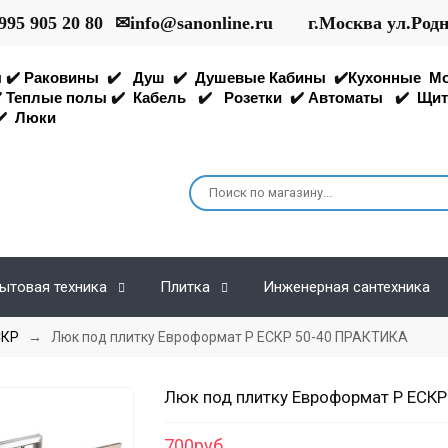
995 905 20 80
✉
info@sanonline.ru
г.Москва ул.Род
ы
✔️
Раковины
✔️
Душ
✔️
Душевые Кабины
✔️
Кухонные
М
️
Теплые полы
✔️
Кабель
✔️
Розетки
✔️
Автоматы
✔️
Щит
️
Люки
ытовая техника
Плитка
Инженерная сантехника
СКР
→ Люк под плитку Евроформат Р ЕСКР 50-40 ПРАКТИКА
Люк под плитку Евроформат Р ЕСК
700руб