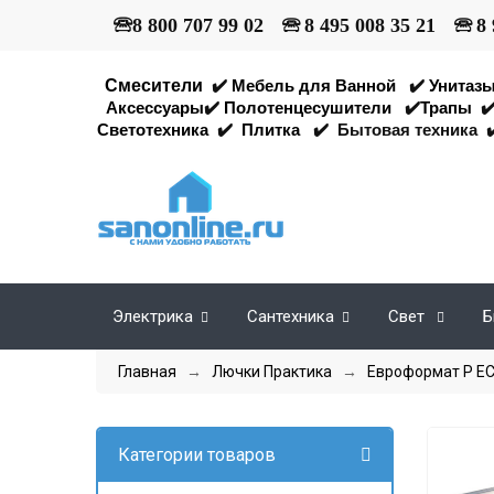
🕾
8 800 707 99 02
🕾
8 495 008 35 21
🕾
8 
Смесители
✔️
Мебель для Ванной
✔️
Унитаз
Аксессуары
✔️
Полотенцесушители
✔️
Трапы
✔
Светотехника
✔️
Плитка
✔️
Бытовая техника
✔
Электрика
Сантехника
Свет
Б
Главная
→
Лючки Практика
→
Евроформат Р Е
Категории товаров