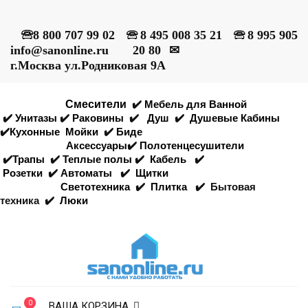
🕾
8 800 707 99 02
🕾
8 495 008 35 21
🕾
8 995 905
info@sanonline.ru
20 80
✉
г.Москва ул.Родниковая 9А
Смесители
✔️
Мебель для Ванной
✔️
Унитазы
✔️
Раковины
✔️
Душ
✔️
Душевые Кабины
✔️
Кухонные
Мойки
✔️
Биде
Аксессуары
✔️
Полотенцесушители
✔️
Трапы
✔️
Теплые полы
✔️
Кабель
✔️
Розетки
✔️
Автоматы
✔️
Щитки
Светотехника
✔️
Плитка
✔️
Бытовая
техника
✔️
Люки
0
ВАША КОРЗИНА