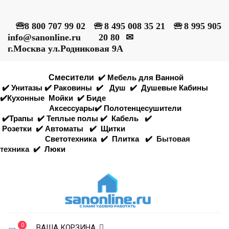
🕾
8 800 707 99 02
🕾
8 495 008 35 21
🕾
8 995 905
info@sanonline.ru
20 80
✉
г.Москва ул.Родниковая 9А
Смесители
✔️
Мебель для Ванной
✔️
Унитазы
✔️
Раковины
✔️
Душ
✔️
Душевые Кабины
✔️
Кухонные
Мойки
✔️
Биде
Аксессуары
✔️
Полотенцесушители
✔️
Трапы
✔️
Теплые полы
✔️
Кабель
✔️
Розетки
✔️
Автоматы
✔️
Щитки
Светотехника
✔️
Плитка
✔️
Бытовая
техника
✔️
Люки
0
ВАША КОРЗИНА