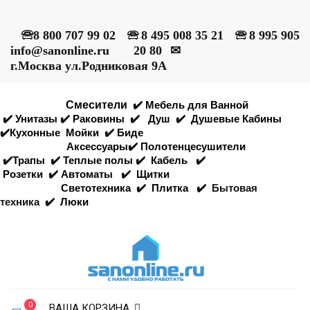
🕾
8 800 707 99 02
🕾
8 495 008 35 21
🕾
8 995 905
info@sanonline.ru
20 80
✉
г.Москва ул.Родниковая 9А
Смесители
✔️
Мебель для Ванной
✔️
Унитазы
✔️
Раковины
✔️
Душ
✔️
Душевые Кабины
✔️
Кухонные
Мойки
✔️
Биде
Аксессуары
✔️
Полотенцесушители
✔️
Трапы
✔️
Теплые полы
✔️
Кабель
✔️
Розетки
✔️
Автоматы
✔️
Щитки
Светотехника
✔️
Плитка
✔️
Бытовая
техника
✔️
Люки
0
ВАША КОРЗИНА