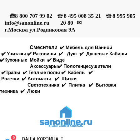
🕾
8 800 707 99 02
🕾
8 495 008 35 21
🕾
8 995 905
info@sanonline.ru
20 80
✉
г.Москва ул.Родниковая 9А
Смесители
✔️
Мебель для Ванной
✔️
Унитазы
✔️
Раковины
✔️
Душ
✔️
Душевые Кабины
✔️
Кухонные
Мойки
✔️
Биде
Аксессуары
✔️
Полотенцесушители
✔️
Трапы
✔️
Теплые полы
✔️
Кабель
✔️
Розетки
✔️
Автоматы
✔️
Щитки
Светотехника
✔️
Плитка
✔️
Бытовая
техника
✔️
Люки
0
ВАША КОРЗИНА