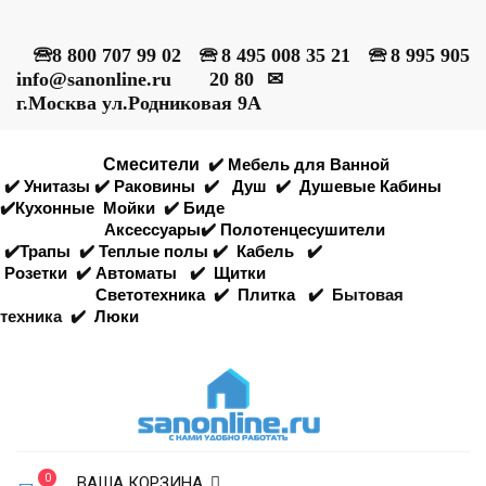
🕾
8 800 707 99 02
🕾
8 495 008 35 21
🕾
8 995 905
info@sanonline.ru
20 80
✉
г.Москва ул.Родниковая 9А
Смесители
✔️
Мебель для Ванной
✔️
Унитазы
✔️
Раковины
✔️
Душ
✔️
Душевые Кабины
✔️
Кухонные
Мойки
✔️
Биде
Аксессуары
✔️
Полотенцесушители
✔️
Трапы
✔️
Теплые полы
✔️
Кабель
✔️
Розетки
✔️
Автоматы
✔️
Щитки
Светотехника
✔️
Плитка
✔️
Бытовая
техника
✔️
Люки
0
ВАША КОРЗИНА