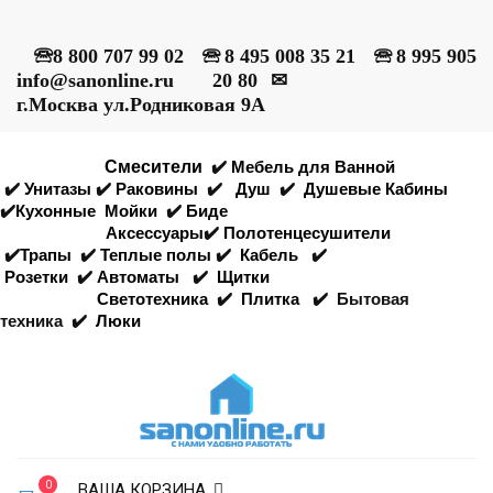
🕾
8 800 707 99 02
🕾
8 495 008 35 21
🕾
8 995 905
info@sanonline.ru
20 80
✉
г.Москва ул.Родниковая 9А
Смесители
✔️
Мебель для Ванной
✔️
Унитазы
✔️
Раковины
✔️
Душ
✔️
Душевые Кабины
✔️
Кухонные
Мойки
✔️
Биде
Аксессуары
✔️
Полотенцесушители
✔️
Трапы
✔️
Теплые полы
✔️
Кабель
✔️
Розетки
✔️
Автоматы
✔️
Щитки
Светотехника
✔️
Плитка
✔️
Бытовая
техника
✔️
Люки
0
ВАША КОРЗИНА