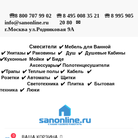
🕾
8 800 707 99 02
🕾
8 495 008 35 21
🕾
8 995 905
info@sanonline.ru
20 80
✉
г.Москва ул.Родниковая 9А
Смесители
✔️
Мебель для Ванной
✔️
Унитазы
✔️
Раковины
✔️
Душ
✔️
Душевые Кабины
✔️
Кухонные
Мойки
✔️
Биде
Аксессуары
✔️
Полотенцесушители
✔️
Трапы
✔️
Теплые полы
✔️
Кабель
✔️
Розетки
✔️
Автоматы
✔️
Щитки
Светотехника
✔️
Плитка
✔️
Бытовая
техника
✔️
Люки
0
ВАША КОРЗИНА