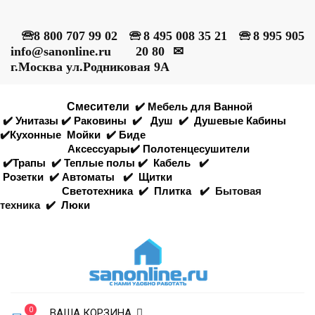
🕾
8 800 707 99 02
🕾
8 495 008 35 21
🕾
8 995 905
info@sanonline.ru
20 80
✉
г.Москва ул.Родниковая 9А
Смесители
✔️
Мебель для Ванной
✔️
Унитазы
✔️
Раковины
✔️
Душ
✔️
Душевые Кабины
✔️
Кухонные
Мойки
✔️
Биде
Аксессуары
✔️
Полотенцесушители
✔️
Трапы
✔️
Теплые полы
✔️
Кабель
✔️
Розетки
✔️
Автоматы
✔️
Щитки
Светотехника
✔️
Плитка
✔️
Бытовая
техника
✔️
Люки
0
ВАША КОРЗИНА