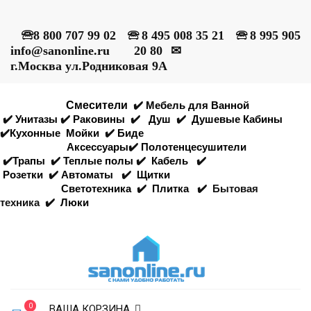
🕾
8 800 707 99 02
🕾
8 495 008 35 21
🕾
8 995 905
info@sanonline.ru
20 80
✉
г.Москва ул.Родниковая 9А
Смесители
✔️
Мебель для Ванной
✔️
Унитазы
✔️
Раковины
✔️
Душ
✔️
Душевые Кабины
✔️
Кухонные
Мойки
✔️
Биде
Аксессуары
✔️
Полотенцесушители
✔️
Трапы
✔️
Теплые полы
✔️
Кабель
✔️
Розетки
✔️
Автоматы
✔️
Щитки
Светотехника
✔️
Плитка
✔️
Бытовая
техника
✔️
Люки
0
ВАША КОРЗИНА