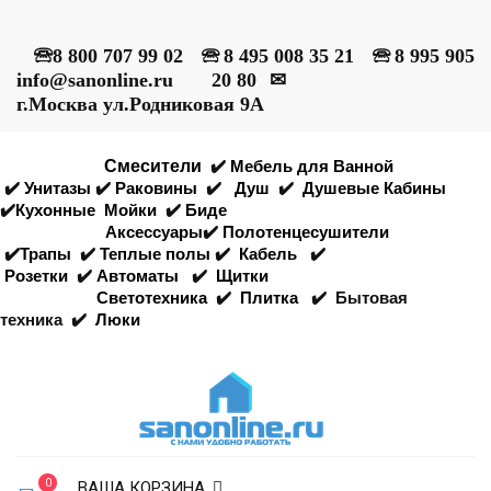
🕾
8 800 707 99 02
🕾
8 495 008 35 21
🕾
8 995 905
info@sanonline.ru
20 80
✉
г.Москва ул.Родниковая 9А
Смесители
✔️
Мебель для Ванной
✔️
Унитазы
✔️
Раковины
✔️
Душ
✔️
Душевые Кабины
✔️
Кухонные
Мойки
✔️
Биде
Аксессуары
✔️
Полотенцесушители
✔️
Трапы
✔️
Теплые полы
✔️
Кабель
✔️
Розетки
✔️
Автоматы
✔️
Щитки
Светотехника
✔️
Плитка
✔️
Бытовая
техника
✔️
Люки
0
ВАША КОРЗИНА