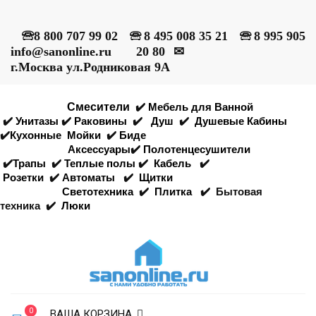
🕾
8 800 707 99 02
🕾
8 495 008 35 21
🕾
8 995 905
info@sanonline.ru
20 80
✉
г.Москва ул.Родниковая 9А
Смесители
✔️
Мебель для Ванной
✔️
Унитазы
✔️
Раковины
✔️
Душ
✔️
Душевые Кабины
✔️
Кухонные
Мойки
✔️
Биде
Аксессуары
✔️
Полотенцесушители
✔️
Трапы
✔️
Теплые полы
✔️
Кабель
✔️
Розетки
✔️
Автоматы
✔️
Щитки
Светотехника
✔️
Плитка
✔️
Бытовая
техника
✔️
Люки
0
ВАША КОРЗИНА