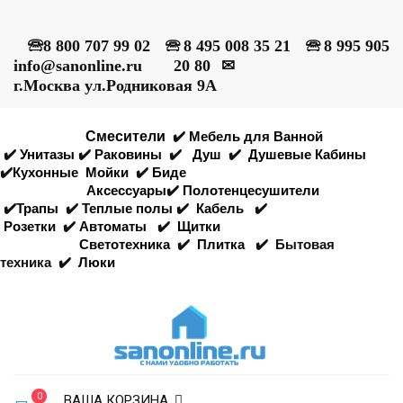
🕾
8 800 707 99 02
🕾
8 495 008 35 21
🕾
8 995 905
info@sanonline.ru
20 80
✉
г.Москва ул.Родниковая 9А
Смесители
✔️
Мебель для Ванной
✔️
Унитазы
✔️
Раковины
✔️
Душ
✔️
Душевые Кабины
✔️
Кухонные
Мойки
✔️
Биде
Аксессуары
✔️
Полотенцесушители
✔️
Трапы
✔️
Теплые полы
✔️
Кабель
✔️
Розетки
✔️
Автоматы
✔️
Щитки
Светотехника
✔️
Плитка
✔️
Бытовая
техника
✔️
Люки
0
ВАША КОРЗИНА