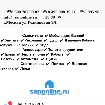
🕾
8 800 707 99 02
🕾
8 495 008 35 21
🕾
8 995 905
info@sanonline.ru
20 80
✉
г.Москва ул.Родниковая 9А
Смесители
✔️
Мебель для Ванной
✔️
Унитазы
✔️
Раковины
✔️
Душ
✔️
Душевые Кабины
✔️
Кухонные
Мойки
✔️
Биде
Аксессуары
✔️
Полотенцесушители
✔️
Трапы
✔️
Теплые полы
✔️
Кабель
✔️
Розетки
✔️
Автоматы
✔️
Щитки
Светотехника
✔️
Плитка
✔️
Бытовая
техника
✔️
Люки
0
ВАША КОРЗИНА