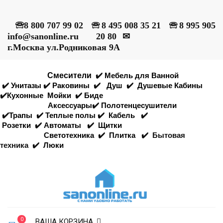
🕾
8 800 707 99 02
🕾
8 495 008 35 21
🕾
8 995 905
info@sanonline.ru
20 80
✉
г.Москва ул.Родниковая 9А
Смесители
✔️
Мебель для Ванной
✔️
Унитазы
✔️
Раковины
✔️
Душ
✔️
Душевые Кабины
✔️
Кухонные
Мойки
✔️
Биде
Аксессуары
✔️
Полотенцесушители
✔️
Трапы
✔️
Теплые полы
✔️
Кабель
✔️
Розетки
✔️
Автоматы
✔️
Щитки
Светотехника
✔️
Плитка
✔️
Бытовая
техника
✔️
Люки
0
ВАША КОРЗИНА