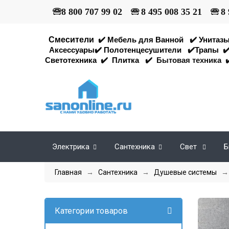
🕾
8 800 707 99 02
🕾
8 495 008 35 21
🕾
8 
Смесители
✔️
Мебель для Ванной
✔️
Унитаз
Аксессуары
✔️
Полотенцесушители
✔️
Трапы
✔
Светотехника
✔️
Плитка
✔️
Бытовая техника
✔
Электрика
Сантехника
Свет
Б
Главная
→
Сантехника
→
Душевые системы
Категории товаров