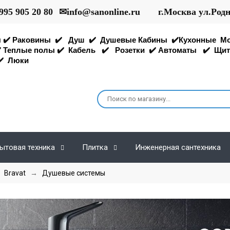
995 905 20 80
✉
info@sanonline.ru
г.Москва ул.Род
ы
✔️
Раковины
✔️
Душ
✔️
Душевые Кабины
✔️
Кухонные
М
️
Теплые полы
✔️
Кабель
✔️
Розетки
✔️
Автоматы
✔️
Щит
️
Люки
ытовая техника
Плитка
Инженерная сантехника
→
Bravat
→
Душевые системы