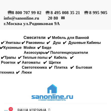
🕾
8 800 707 99 02
🕾
8 495 008 35 21
🕾
8 995 905
info@sanonline.ru
20 80
✉
г.Москва ул.Родниковая 9А
Смесители
✔️
Мебель для Ванной
✔️
Унитазы
✔️
Раковины
✔️
Душ
✔️
Душевые Кабины
✔️
Кухонные
Мойки
✔️
Биде
Аксессуары
✔️
Полотенцесушители
✔️
Трапы
✔️
Теплые полы
✔️
Кабель
✔️
Розетки
✔️
Автоматы
✔️
Щитки
Светотехника
✔️
Плитка
✔️
Бытовая
техника
✔️
Люки
0
ВАША КОРЗИНА