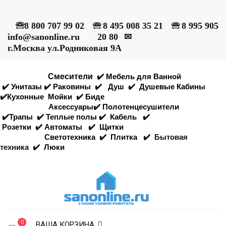
🕾
8 800 707 99 02
🕾
8 495 008 35 21
🕾
8 995 905
info@sanonline.ru
20 80
✉
г.Москва ул.Родниковая 9А
Смесители
✔️
Мебель для Ванной
✔️
Унитазы
✔️
Раковины
✔️
Душ
✔️
Душевые Кабины
✔️
Кухонные
Мойки
✔️
Биде
Аксессуары
✔️
Полотенцесушители
✔️
Трапы
✔️
Теплые полы
✔️
Кабель
✔️
Розетки
✔️
Автоматы
✔️
Щитки
Светотехника
✔️
Плитка
✔️
Бытовая
техника
✔️
Люки
0
ВАША КОРЗИНА