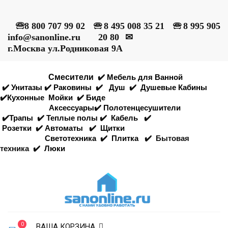
🕾
8 800 707 99 02
🕾
8 495 008 35 21
🕾
8 995 905
info@sanonline.ru
20 80
✉
г.Москва ул.Родниковая 9А
Смесители
✔️
Мебель для Ванной
✔️
Унитазы
✔️
Раковины
✔️
Душ
✔️
Душевые Кабины
✔️
Кухонные
Мойки
✔️
Биде
Аксессуары
✔️
Полотенцесушители
✔️
Трапы
✔️
Теплые полы
✔️
Кабель
✔️
Розетки
✔️
Автоматы
✔️
Щитки
Светотехника
✔️
Плитка
✔️
Бытовая
техника
✔️
Люки
0
ВАША КОРЗИНА