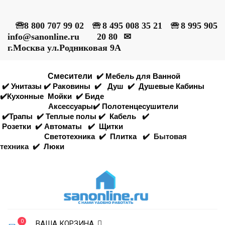
🕾
8 800 707 99 02
🕾
8 495 008 35 21
🕾
8 995 905
info@sanonline.ru
20 80
✉
г.Москва ул.Родниковая 9А
Смесители
✔️
Мебель для Ванной
✔️
Унитазы
✔️
Раковины
✔️
Душ
✔️
Душевые Кабины
✔️
Кухонные
Мойки
✔️
Биде
Аксессуары
✔️
Полотенцесушители
✔️
Трапы
✔️
Теплые полы
✔️
Кабель
✔️
Розетки
✔️
Автоматы
✔️
Щитки
Светотехника
✔️
Плитка
✔️
Бытовая
техника
✔️
Люки
0
ВАША КОРЗИНА