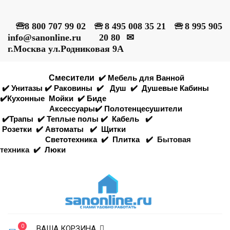
🕾
8 800 707 99 02
🕾
8 495 008 35 21
🕾
8 995 905
info@sanonline.ru
20 80
✉
г.Москва ул.Родниковая 9А
Смесители
✔️
Мебель для Ванной
✔️
Унитазы
✔️
Раковины
✔️
Душ
✔️
Душевые Кабины
✔️
Кухонные
Мойки
✔️
Биде
Аксессуары
✔️
Полотенцесушители
✔️
Трапы
✔️
Теплые полы
✔️
Кабель
✔️
Розетки
✔️
Автоматы
✔️
Щитки
Светотехника
✔️
Плитка
✔️
Бытовая
техника
✔️
Люки
0
ВАША КОРЗИНА