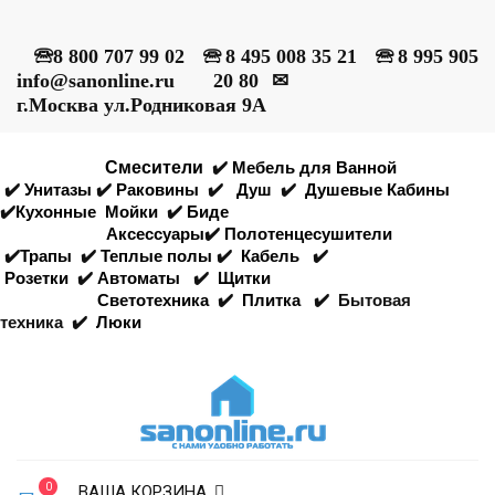
🕾
8 800 707 99 02
🕾
8 495 008 35 21
🕾
8 995 905
info@sanonline.ru
20 80
✉
г.Москва ул.Родниковая 9А
Смесители
✔️
Мебель для Ванной
✔️
Унитазы
✔️
Раковины
✔️
Душ
✔️
Душевые Кабины
✔️
Кухонные
Мойки
✔️
Биде
Аксессуары
✔️
Полотенцесушители
✔️
Трапы
✔️
Теплые полы
✔️
Кабель
✔️
Розетки
✔️
Автоматы
✔️
Щитки
Светотехника
✔️
Плитка
✔️
Бытовая
техника
✔️
Люки
0
ВАША КОРЗИНА