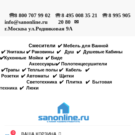
🕾
8 800 707 99 02
🕾
8 495 008 35 21
🕾
8 995 905
info@sanonline.ru
20 80
✉
г.Москва ул.Родниковая 9А
Смесители
✔️
Мебель для Ванной
✔️
Унитазы
✔️
Раковины
✔️
Душ
✔️
Душевые Кабины
✔️
Кухонные
Мойки
✔️
Биде
Аксессуары
✔️
Полотенцесушители
✔️
Трапы
✔️
Теплые полы
✔️
Кабель
✔️
Розетки
✔️
Автоматы
✔️
Щитки
Светотехника
✔️
Плитка
✔️
Бытовая
техника
✔️
Люки
0
ВАША КОРЗИНА