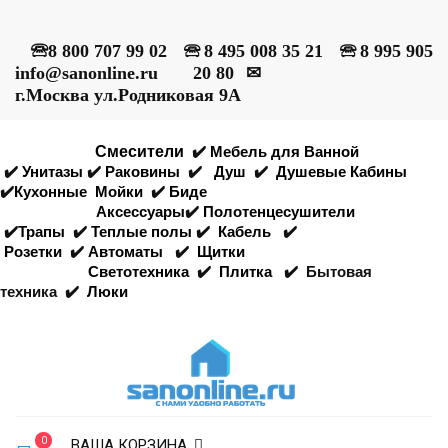
🕾
8 800 707 99 02
🕾
8 495 008 35 21
🕾
8 995 905
info@sanonline.ru
20 80
✉
г.Москва ул.Родниковая 9А
Смесители
✔️
Мебель для Ванной
✔️
Унитазы
✔️
Раковины
✔️
Душ
✔️
Душевые Кабины
✔️
Кухонные
Мойки
✔️
Биде
Аксессуары
✔️
Полотенцесушители
✔️
Трапы
✔️
Теплые полы
✔️
Кабель
✔️
Розетки
✔️
Автоматы
✔️
Щитки
Светотехника
✔️
Плитка
✔️
Бытовая
техника
✔️
Люки
0
ВАША КОРЗИНА