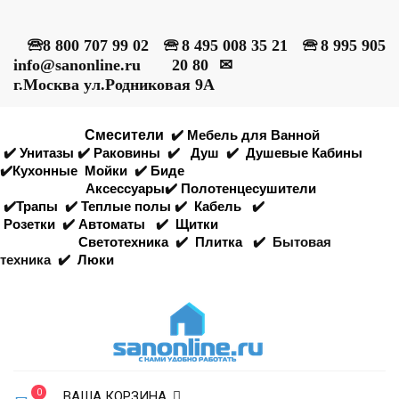
🕾
8 800 707 99 02
🕾
8 495 008 35 21
🕾
8 995 905
info@sanonline.ru
20 80
✉
г.Москва ул.Родниковая 9А
Смесители
✔️
Мебель для Ванной
✔️
Унитазы
✔️
Раковины
✔️
Душ
✔️
Душевые Кабины
✔️
Кухонные
Мойки
✔️
Биде
Аксессуары
✔️
Полотенцесушители
✔️
Трапы
✔️
Теплые полы
✔️
Кабель
✔️
Розетки
✔️
Автоматы
✔️
Щитки
Светотехника
✔️
Плитка
✔️
Бытовая
техника
✔️
Люки
0
ВАША КОРЗИНА