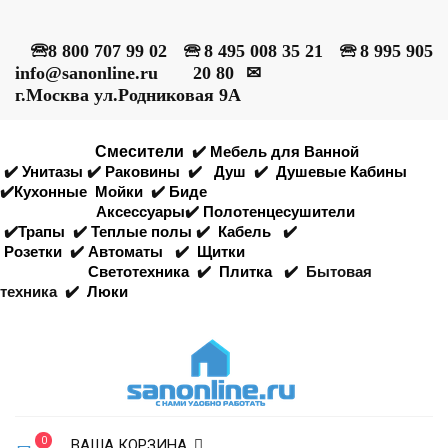
🕾
8 800 707 99 02
🕾
8 495 008 35 21
🕾
8 995 905
info@sanonline.ru
20 80
✉
г.Москва ул.Родниковая 9А
Смесители
✔️
Мебель для Ванной
✔️
Унитазы
✔️
Раковины
✔️
Душ
✔️
Душевые Кабины
✔️
Кухонные
Мойки
✔️
Биде
Аксессуары
✔️
Полотенцесушители
✔️
Трапы
✔️
Теплые полы
✔️
Кабель
✔️
Розетки
✔️
Автоматы
✔️
Щитки
Светотехника
✔️
Плитка
✔️
Бытовая
техника
✔️
Люки
0
ВАША КОРЗИНА