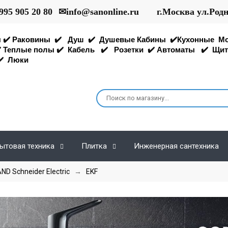
995 905 20 80
✉
info@sanonline.ru
г.Москва ул.Род
ы
✔️
Раковины
✔️
Душ
✔️
Душевые Кабины
✔️
Кухонные
М
️
Теплые полы
✔️
Кабель
✔️
Розетки
✔️
Автоматы
✔️
Щит
️
Люки
ытовая техника
Плитка
Инженерная сантехника
 Schneider Electric
→
EKF