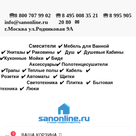
🕾
8 800 707 99 02
🕾
8 495 008 35 21
🕾
8 995 905
info@sanonline.ru
20 80
✉
г.Москва ул.Родниковая 9А
Смесители
✔️
Мебель для Ванной
✔️
Унитазы
✔️
Раковины
✔️
Душ
✔️
Душевые Кабины
✔️
Кухонные
Мойки
✔️
Биде
Аксессуары
✔️
Полотенцесушители
✔️
Трапы
✔️
Теплые полы
✔️
Кабель
✔️
Розетки
✔️
Автоматы
✔️
Щитки
Светотехника
✔️
Плитка
✔️
Бытовая
техника
✔️
Люки
0
ВАША КОРЗИНА