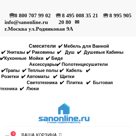
🕾
8 800 707 99 02
🕾
8 495 008 35 21
🕾
8 995 905
info@sanonline.ru
20 80
✉
г.Москва ул.Родниковая 9А
Смесители
✔️
Мебель для Ванной
✔️
Унитазы
✔️
Раковины
✔️
Душ
✔️
Душевые Кабины
✔️
Кухонные
Мойки
✔️
Биде
Аксессуары
✔️
Полотенцесушители
✔️
Трапы
✔️
Теплые полы
✔️
Кабель
✔️
Розетки
✔️
Автоматы
✔️
Щитки
Светотехника
✔️
Плитка
✔️
Бытовая
техника
✔️
Люки
0
ВАША КОРЗИНА