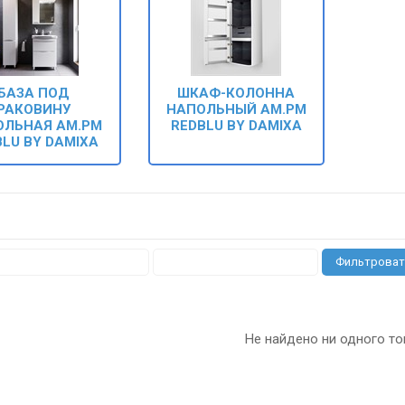
БАЗА ПОД
ШКАФ-КОЛОННА
РАКОВИНУ
НАПОЛЬНЫЙ AM.PM
ОЛЬНАЯ AM.PM
REDBLU BY DAMIXA
BLU BY DAMIXA
Фильтроват
Не найдено ни одного то