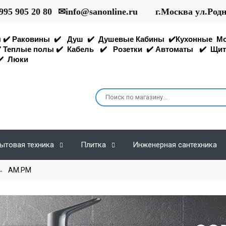
995 905 20 80
✉
info@sanonline.ru
г.Москва ул.Род
ы
✔️
Раковины
✔️
Душ
✔️
Душевые Кабины
✔️
Кухонные
М
️
Теплые полы
✔️
Кабель
✔️
Розетки
✔️
Автоматы
✔️
Щит
️
Люки
ытовая техника
Плитка
Инженерная сантехника
→
AM.PM