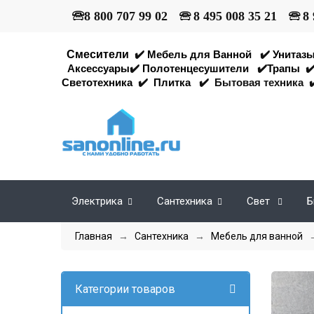
🕾
8 800 707 99 02
🕾
8 495 008 35 21
🕾
8 
Смесители
✔️
Мебель для Ванной
✔️
Унитаз
Аксессуары
✔️
Полотенцесушители
✔️
Трапы
✔
Светотехника
✔️
Плитка
✔️
Бытовая техника
✔
Электрика
Сантехника
Свет
Б
Главная
→
Сантехника
→
Мебель для ванной
Категории товаров