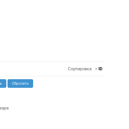
Сортировка:
↑ ID
ь
Сбросить
вара