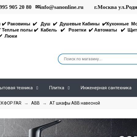
995 905 20 80
✉
info@sanonline.ru
г.Москва ул.Род
ы
✔️
Раковины
✔️
Душ
✔️
Душевые Кабины
✔️
Кухонные
М
️
Теплые полы
✔️
Кабель
✔️
Розетки
✔️
Автоматы
✔️
Щит
️
Люки
ытовая техника
Плитка
Инженерная сантехника
ЕКФОР FAR
→
ABB
→
AT шкафы ABB навесной