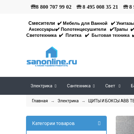
🕾
8 800 707 99 02
🕾
8 495 008 35 21
🕾
8 
Смесители
✔️
Мебель для Ванной
✔️
Унитаз
Аксессуары
✔️
Полотенцесушители
✔️
Трапы
✔
Светотехника
✔️
Плитка
✔️
Бытовая техника
✔
Электрика
Сантехника
Свет
Б
Главная
→
Электрика
→
ЩИТЫ И БОКСЫ ABB Т
Категории товаров