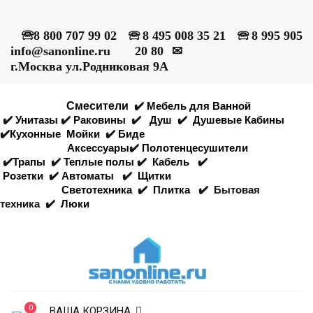
🕾
8 800 707 99 02
🕾
8 495 008 35 21
🕾
8 995 905
info@sanonline.ru
20 80
✉
г.Москва ул.Родниковая 9А
Смесители
✔️
Мебель для Ванной
✔️
Унитазы
✔️
Раковины
✔️
Душ
✔️
Душевые Кабины
✔️
Кухонные
Мойки
✔️
Биде
Аксессуары
✔️
Полотенцесушители
✔️
Трапы
✔️
Теплые полы
✔️
Кабель
✔️
Розетки
✔️
Автоматы
✔️
Щитки
Светотехника
✔️
Плитка
✔️
Бытовая
техника
✔️
Люки
0
ВАША КОРЗИНА