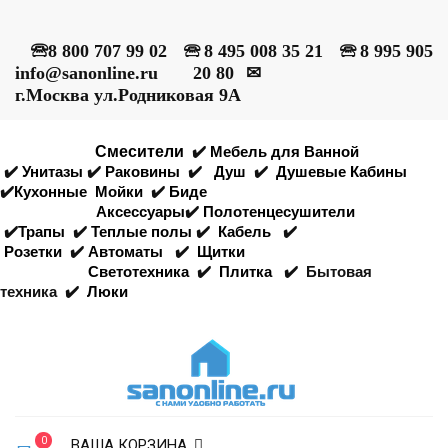
🕾
8 800 707 99 02
🕾
8 495 008 35 21
🕾
8 995 905
info@sanonline.ru
20 80
✉
г.Москва ул.Родниковая 9А
Смесители
✔️
Мебель для Ванной
✔️
Унитазы
✔️
Раковины
✔️
Душ
✔️
Душевые Кабины
✔️
Кухонные
Мойки
✔️
Биде
Аксессуары
✔️
Полотенцесушители
✔️
Трапы
✔️
Теплые полы
✔️
Кабель
✔️
Розетки
✔️
Автоматы
✔️
Щитки
Светотехника
✔️
Плитка
✔️
Бытовая
техника
✔️
Люки
0
ВАША КОРЗИНА