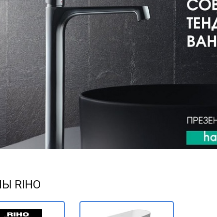
Ы RIHO