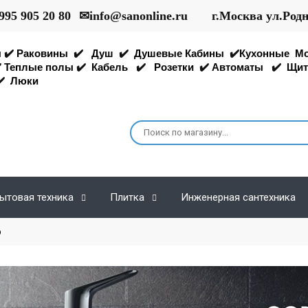
995 905 20 80
✉
info@sanonline.ru
г.Москва ул.Род
ы
✔️
Раковины
✔️
Душ
✔️
Душевые Кабины
✔️
Кухонные
М
️
Теплые полы
✔️
Кабель
✔️
Розетки
✔️
Автоматы
✔️
Щит
️
Люки
ытовая техника
Плитка
Инженерная сантехника
o