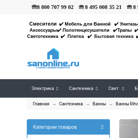
🕾
8 800 707 99 02
🕾
8 495 008 35 21
🕾
8 
Смесители
✔️
Мебель для Ванной
✔️
Унитаз
Аксессуары
✔️
Полотенцесушители
✔️
Трапы
✔
Светотехника
✔️
Плитка
✔️
Бытовая техника
✔
Электрика
Сантехника
Свет
Б
Главная
→
Сантехника
→
Ванны
→
Ванны Rih
Категории товаров