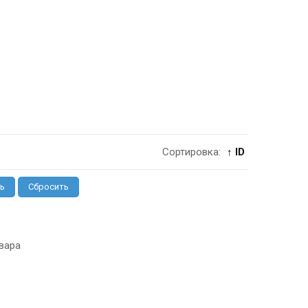
Сортировка:
↑ ID
ь
Сбросить
вара