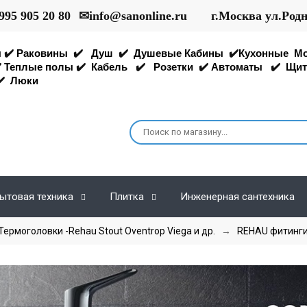
995 905 20 80
✉
info@sanonline.ru
г.Москва ул.Род
ы
✔️
Раковины
✔️
Душ
✔️
Душевые Кабины
✔️
Кухонные
М
️
Теплые полы
✔️
Кабель
✔️
Розетки
✔️
Автоматы
✔️
Щит
️
Люки
ытовая техника
Плитка
Инженерная сантехника
Термоголовки -Rehau Stout Oventrop Viega и др.
→
REHAU фитинг