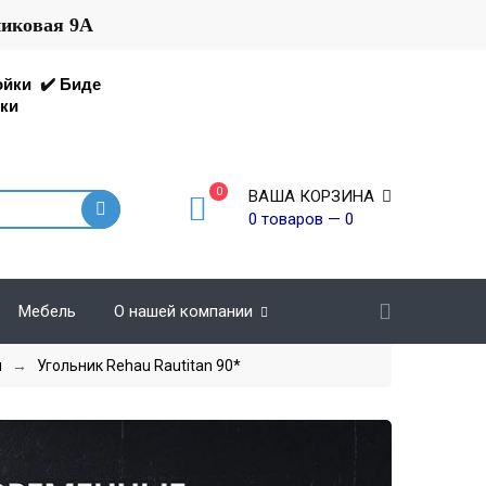
никовая 9А
ойки
✔️
Биде
ки
0
ВАША КОРЗИНА
0 товаров — 0
Мебель
О нашей компании
и
→
Угольник Rehau Rautitan 90*