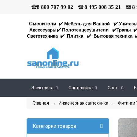
🕾
8 800 707 99 02
🕾
8 495 008 35 21
🕾
8 
Смесители
✔️
Мебель для Ванной
✔️
Унитаз
Аксессуары
✔️
Полотенцесушители
✔️
Трапы
✔
Светотехника
✔️
Плитка
✔️
Бытовая техника
✔
Электрика
Сантехника
Свет
Б
Главная
→
Инженерная сантехника
→
Фитинги 
Категории товаров