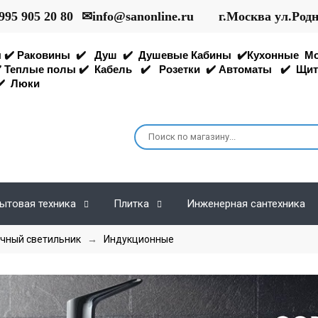
995 905 20 80
✉
info@sanonline.ru
г.Москва ул.Род
ы
✔️
Раковины
✔️
Душ
✔️
Душевые Кабины
✔️
Кухонные
М
️
Теплые полы
✔️
Кабель
✔️
Розетки
✔️
Автоматы
✔️
Щит
️
Люки
ытовая техника
Плитка
Инженерная сантехника
чный светильник
→
Индукционные