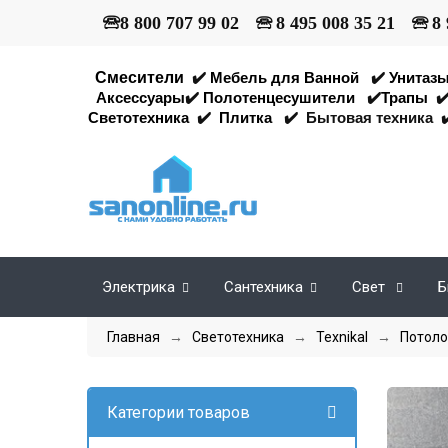
🕾
8 800 707 99 02
🕾
8 495 008 35 21
🕾
8 
Смесители
✔️
Мебель для Ванной
✔️
Унитаз
Аксессуары
✔️
Полотенцесушители
✔️
Трапы
✔
Светотехника
✔️
Плитка
✔️
Бытовая техника
✔
Электрика
Сантехника
Свет
Б
Главная
→
Светотехника
→
Texnikal
→
Потоло
Категории товаров