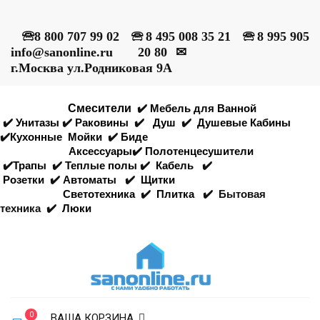
🕾
8 800 707 99 02
🕾
8 495 008 35 21
🕾
8 995 905
info@sanonline.ru
20 80
✉
г.Москва ул.Родниковая 9А
Смесители
✔️
Мебель для Ванной
✔️
Унитазы
✔️
Раковины
✔️
Душ
✔️
Душевые Кабины
✔️
Кухонные
Мойки
✔️
Биде
Аксессуары
✔️
Полотенцесушители
✔️
Трапы
✔️
Теплые полы
✔️
Кабель
✔️
Розетки
✔️
Автоматы
✔️
Щитки
Светотехника
✔️
Плитка
✔️
Бытовая
техника
✔️
Люки
0
ВАША КОРЗИНА