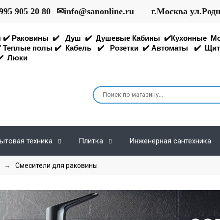
995 905 20 80
✉
info@sanonline.ru
г.Москва ул.Род
ы
✔️
Раковины
✔️
Душ
✔️
Душевые Кабины
✔️
Кухонные
М
️
Теплые полы
✔️
Кабель
✔️
Розетки
✔️
Автоматы
✔️
Щит
️
Люки
ытовая техника
Плитка
Инженерная сантехника
→
Cмесители для раковины