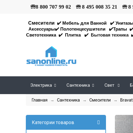
🕾
8 800 707 99 02
🕾
8 495 008 35 21
🕾
8 
Смесители
✔️
Мебель для Ванной
✔️
Унитаз
Аксессуары
✔️
Полотенцесушители
✔️
Трапы
✔
Светотехника
✔️
Плитка
✔️
Бытовая техника
✔
Электрика
Сантехника
Свет
Б
Главная
→
Сантехника
→
Смесители
→
Bravat
Категории товаров