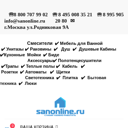
🕾
8 800 707 99 02
🕾
8 495 008 35 21
🕾
8 995 905
info@sanonline.ru
20 80
✉
г.Москва ул.Родниковая 9А
Смесители
✔️
Мебель для Ванной
✔️
Унитазы
✔️
Раковины
✔️
Душ
✔️
Душевые Кабины
✔️
Кухонные
Мойки
✔️
Биде
Аксессуары
✔️
Полотенцесушители
✔️
Трапы
✔️
Теплые полы
✔️
Кабель
✔️
Розетки
✔️
Автоматы
✔️
Щитки
Светотехника
✔️
Плитка
✔️
Бытовая
техника
✔️
Люки
0
ВАША КОРЗИНА