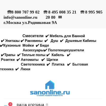
🕾
8 800 707 99 02
🕾
8 495 008 35 21
🕾
8 995 905
info@sanonline.ru
20 80
✉
г.Москва ул.Родниковая 9А
Смесители
✔️
Мебель для Ванной
✔️
Унитазы
✔️
Раковины
✔️
Душ
✔️
Душевые Кабины
✔️
Кухонные
Мойки
✔️
Биде
Аксессуары
✔️
Полотенцесушители
✔️
Трапы
✔️
Теплые полы
✔️
Кабель
✔️
Розетки
✔️
Автоматы
✔️
Щитки
Светотехника
✔️
Плитка
✔️
Бытовая
техника
✔️
Люки
0
ВАША КОРЗИНА