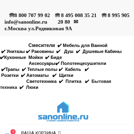
🕾
8 800 707 99 02
🕾
8 495 008 35 21
🕾
8 995 905
info@sanonline.ru
20 80
✉
г.Москва ул.Родниковая 9А
Смесители
✔️
Мебель для Ванной
✔️
Унитазы
✔️
Раковины
✔️
Душ
✔️
Душевые Кабины
✔️
Кухонные
Мойки
✔️
Биде
Аксессуары
✔️
Полотенцесушители
✔️
Трапы
✔️
Теплые полы
✔️
Кабель
✔️
Розетки
✔️
Автоматы
✔️
Щитки
Светотехника
✔️
Плитка
✔️
Бытовая
техника
✔️
Люки
0
ВАША КОРЗИНА