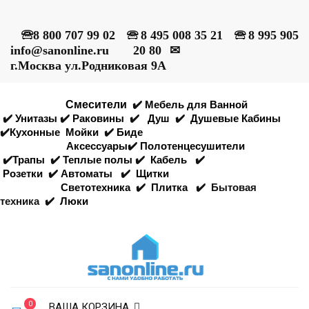
🕾
8 800 707 99 02
🕾
8 495 008 35 21
🕾
8 995 905
info@sanonline.ru
20 80
✉
г.Москва ул.Родниковая 9А
Смесители
✔️
Мебель для Ванной
✔️
Унитазы
✔️
Раковины
✔️
Душ
✔️
Душевые Кабины
✔️
Кухонные
Мойки
✔️
Биде
Аксессуары
✔️
Полотенцесушители
✔️
Трапы
✔️
Теплые полы
✔️
Кабель
✔️
Розетки
✔️
Автоматы
✔️
Щитки
Светотехника
✔️
Плитка
✔️
Бытовая
техника
✔️
Люки
0
ВАША КОРЗИНА