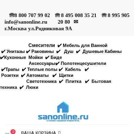
🕾
8 800 707 99 02
🕾
8 495 008 35 21
🕾
8 995 905
info@sanonline.ru
20 80
✉
г.Москва ул.Родниковая 9А
Смесители
✔️
Мебель для Ванной
✔️
Унитазы
✔️
Раковины
✔️
Душ
✔️
Душевые Кабины
✔️
Кухонные
Мойки
✔️
Биде
Аксессуары
✔️
Полотенцесушители
✔️
Трапы
✔️
Теплые полы
✔️
Кабель
✔️
Розетки
✔️
Автоматы
✔️
Щитки
Светотехника
✔️
Плитка
✔️
Бытовая
техника
✔️
Люки
0
ВАША КОРЗИНА