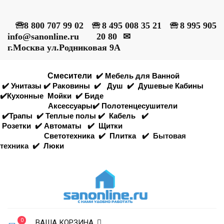
🕾
8 800 707 99 02
🕾
8 495 008 35 21
🕾
8 995 905
info@sanonline.ru
20 80
✉
г.Москва ул.Родниковая 9А
Смесители
✔️
Мебель для Ванной
✔️
Унитазы
✔️
Раковины
✔️
Душ
✔️
Душевые Кабины
✔️
Кухонные
Мойки
✔️
Биде
Аксессуары
✔️
Полотенцесушители
✔️
Трапы
✔️
Теплые полы
✔️
Кабель
✔️
Розетки
✔️
Автоматы
✔️
Щитки
Светотехника
✔️
Плитка
✔️
Бытовая
техника
✔️
Люки
0
ВАША КОРЗИНА