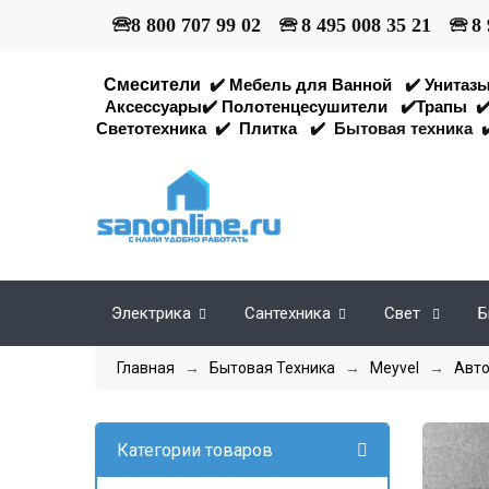
🕾
8 800 707 99 02
🕾
8 495 008 35 21
🕾
8 
Смесители
✔️
Мебель для Ванной
✔️
Унитаз
Аксессуары
✔️
Полотенцесушители
✔️
Трапы
✔
Светотехника
✔️
Плитка
✔️
Бытовая техника
✔
Электрика
Сантехника
Свет
Б
Главная
→
Бытовая Техника
→
Meyvel
→
Авто
Категории товаров