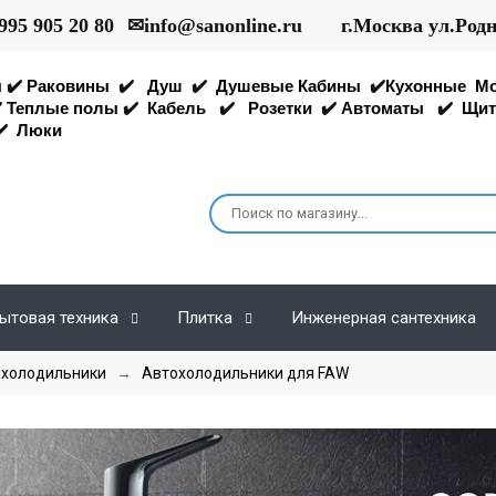
995 905 20 80
✉
info@sanonline.ru
г.Москва ул.Род
ы
✔️
Раковины
✔️
Душ
✔️
Душевые Кабины
✔️
Кухонные
М
️
Теплые полы
✔️
Кабель
✔️
Розетки
✔️
Автоматы
✔️
Щит
️
Люки
ытовая техника
Плитка
Инженерная сантехника
холодильники
→
Автохолодильники для FAW