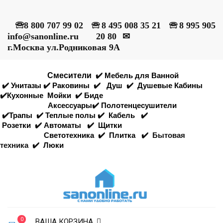
🕾
8 800 707 99 02
🕾
8 495 008 35 21
🕾
8 995 905
info@sanonline.ru
20 80
✉
г.Москва ул.Родниковая 9А
Смесители
✔️
Мебель для Ванной
✔️
Унитазы
✔️
Раковины
✔️
Душ
✔️
Душевые Кабины
✔️
Кухонные
Мойки
✔️
Биде
Аксессуары
✔️
Полотенцесушители
✔️
Трапы
✔️
Теплые полы
✔️
Кабель
✔️
Розетки
✔️
Автоматы
✔️
Щитки
Светотехника
✔️
Плитка
✔️
Бытовая
техника
✔️
Люки
0
ВАША КОРЗИНА